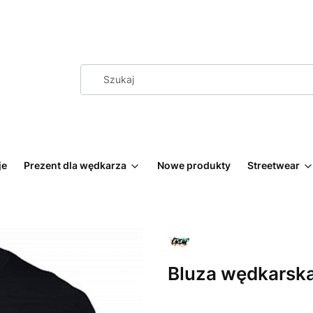
je
Prezent dla wędkarza
Nowe produkty
Streetwear
Bluza wędkarska