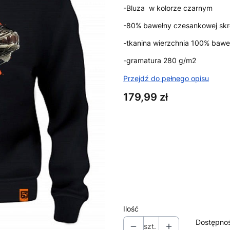
-Bluza w kolorze czarnym
-80% bawełny czesankowej skrę
-tkanina wierzchnia 100% baweł
-gramatura 280 g/m2
Przejdź do pełnego opisu
Cena
179,99 zł
Wybierz wariant produktu:
Poszczególne warianty mogą ró
*
Rozmiar
Wybierz
Ilość
Dostępno
szt.