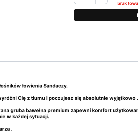
brak tow
łośników łowienia Sandaczy.
różni Cię z tłumu i poczujesz się absolutnie wyjątkowo 
wana gruba bawełna premium zapewni komfort użytkowani
e w każdej sytuacji.
rza .