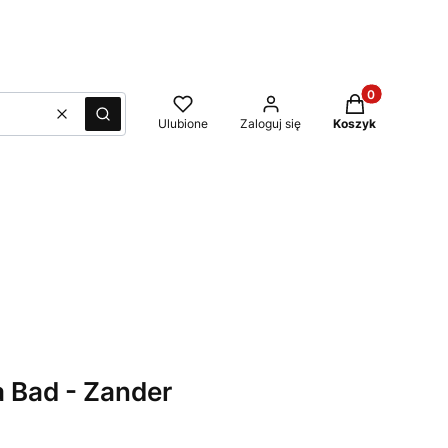
Produkty w kos
Wyczyść
Szukaj
Ulubione
Zaloguj się
Koszyk
 Bad - Zander