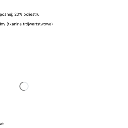
canej; 20% poliestru
ny (tkanina trójwartstwowa)
żnić się ceną
ść: